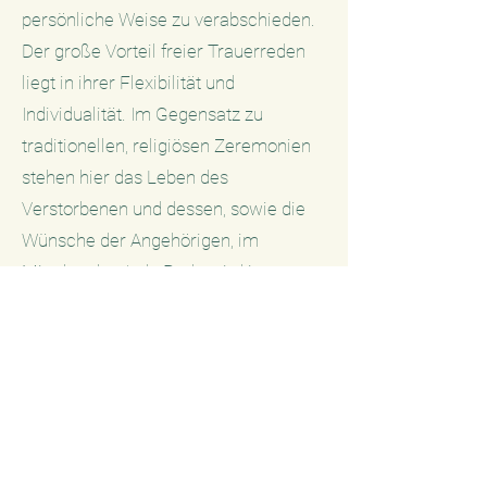
persönliche Weise zu verabschieden.
Der große Vorteil freier Trauerreden
liegt in ihrer Flexibilität und
Individualität. Im Gegensatz zu
traditionellen, religiösen Zeremonien
stehen hier das Leben des
Verstorbenen und dessen, sowie die
Wünsche der Angehörigen, im
Mittelpunkt. Jede Rede wird in enger
Absprache mit den Angehörigen
gestaltet und spiegelt das Wesen des
Menschen wider, der gegangen ist –
seine Vorlieben, Leidenschaften und
das, was ihn ausmachte. So entsteht
eine einzigartige, authentische