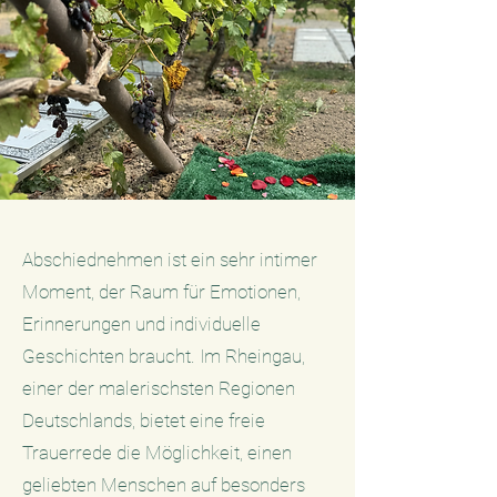
Abschiednehmen ist ein sehr intimer
Moment, der Raum für Emotionen,
Erinnerungen und individuelle
Geschichten braucht. Im Rheingau,
einer der malerischsten Regionen
Deutschlands, bietet eine freie
Trauerrede die Möglichkeit, einen
geliebten Menschen auf besonders